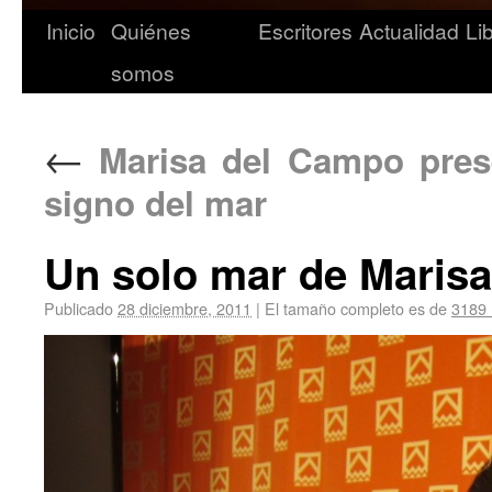
Inicio
Quiénes
Escritores
Actualidad
Li
somos
←
Marisa del Campo pres
signo del mar
Un solo mar de Maris
Publicado
28 diciembre, 2011
|
El tamaño completo es de
3189 