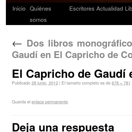
Inicio
Quiénes
Escritores
Actualidad
Li
somos
←
Dos libros monográficos
Gaudí en El Capricho de Co
El Capricho de Gaudí 
Publicado
28 junio, 2012
|
El tamaño completo es de
678 × 781
Guarda el
enlace permanente
.
Deja una respuesta