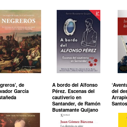
greros’, de
A bordo del Alfonso
‘Avent
vador García
Pérez. Escenas del
del de
stañeda
cautiverio en
Arrapi
Santander, de Ramón
Santo
Bustamante Quijano