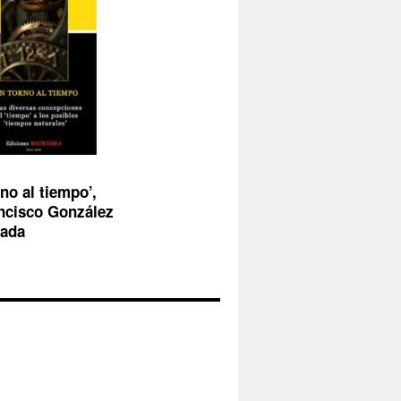
no al tiempo’,
ncisco González
sada