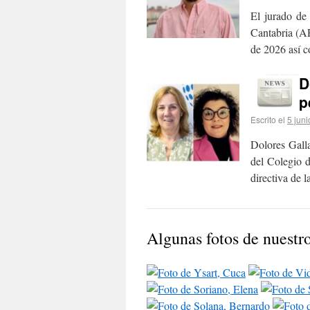
El jurado de
Cantabria (AP
de 2026 así
D
p
Escrito el
5 juni
Dolores Gall
del Colegio d
directiva de
Algunas fotos de nuestro