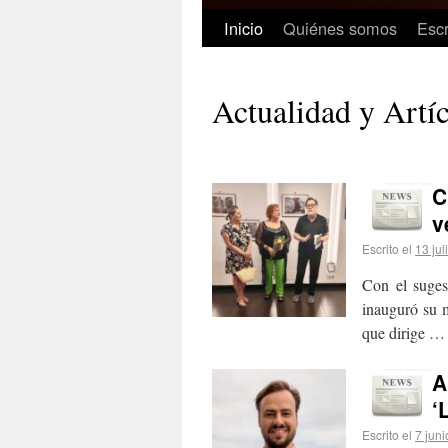
Inicio
Quiénes somos
Escr
Actualidad y Artí
C
v
Escrito el
13 jul
Con el suges
inauguró su m
que dirige 
A
‘
Escrito el
7 juni