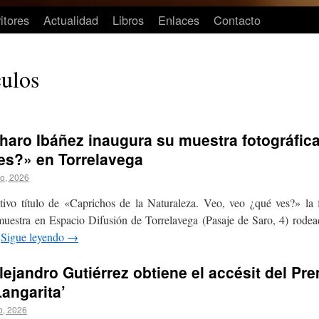
itores
Actualidad
Libros
Enlaces
Contacto
culos
haro Ibáñez inaugura su muestra fotográfic
es?» en Torrelavega
io, 2026
tivo título de «Caprichos de la Naturaleza. Veo, veo ¿qué ves?» la 
uestra en Espacio Difusión de Torrelavega (Pasaje de Saro, 4) rodead
…
Sigue leyendo
→
lejandro Gutiérrez obtiene el accésit del P
Langarita’
o, 2026