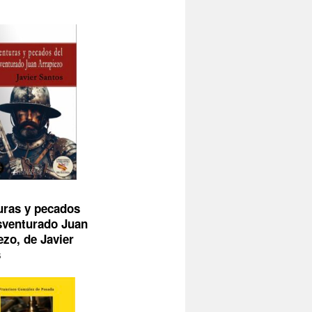
uras y pecados
sventurado Juan
ezo, de Javier
s