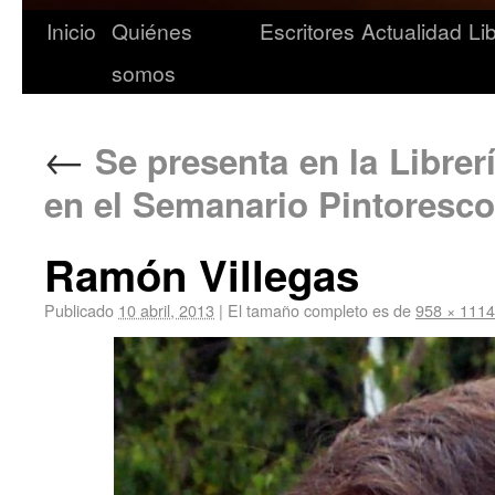
Inicio
Quiénes
Escritores
Actualidad
Li
somos
←
Se presenta en la Librer
en el Semanario Pintoresco
Ramón Villegas
Publicado
10 abril, 2013
|
El tamaño completo es de
958 × 1114