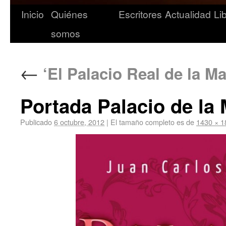
Inicio
Quiénes
Escritores
Actualidad
Li
somos
←
‘El Palacio Real de la M
Portada Palacio de la
Publicado
6 octubre, 2012
|
El tamaño completo es de
1430 × 1