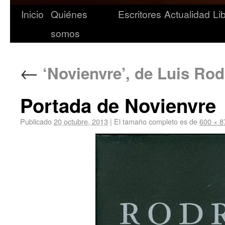
Inicio
Quiénes
Escritores
Actualidad
Li
somos
←
‘Novienvre’, de Luis Rod
Portada de Novienvre
Publicado
20 octubre, 2013
|
El tamaño completo es de
600 × 8