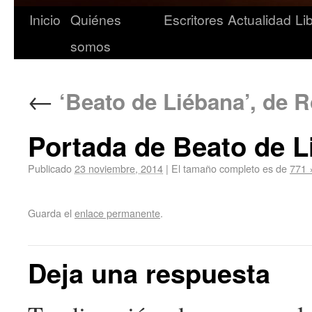
Inicio
Quiénes
Escritores
Actualidad
Li
somos
←
‘Beato de Liébana’, de R
Portada de Beato de L
Publicado
23 noviembre, 2014
|
El tamaño completo es de
771 
Guarda el
enlace permanente
.
Deja una respuesta