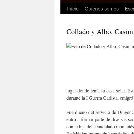
Inicio
Quiénes somos
Escr
Collado y Albo, Casimi
lugar donde tenía su casa solar. Est
durante la I Guerra Carlista, emigr
Fue dueño del servicio de Diligen
entró a formar parte de diversas so
con la hija del acaudalado montañé
En México compaginó sus éxitos de 