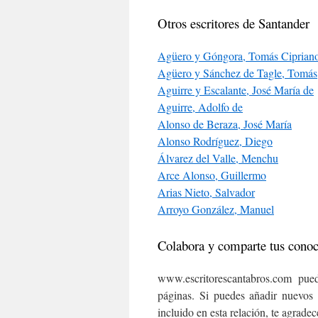
Otros escritores de Santander
Agüero y Góngora, Tomás Ciprian
Agüero y Sánchez de Tagle, Tomás
Aguirre y Escalante, José María de
Aguirre, Adolfo de
Alonso de Beraza, José María
Alonso Rodríguez, Diego
Álvarez del Valle, Menchu
Arce Alonso, Guillermo
Arias Nieto, Salvador
Arroyo González, Manuel
Colabora y comparte tus cono
www.escritorescantabros.com pued
páginas. Si puedes añadir nuevos 
incluido en esta relación, te agrade