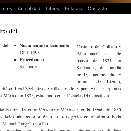
itores
Actualidad
Libros
Enlaces
Contacto
ro del
Nacimiento/Fallecimiento
Casimiro del Collado y
1821-1898
Albo nació el 4 de
Procedencia
marzo de 1821 en
Santander
Santander, de familia
noble, acomodada y
oriunda de Liendo,
udió en Los Escolapios de Villacarriedo, y para evitar las quintas
ó a México en 1838, estudiando en la Escuela del Consulado.
cias Nacionales entre Veracruz y México, y en la década de 1850
ciedades mineras. A su éxito en los negocios contribuiría su boda
s, Manuel Gargollo y Albo.
comerciante con sus inicios literarios, colaborando en periódicos