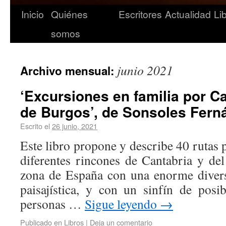
Inicio
Quiénes
Escritores
Actualidad
Li
somos
junio 2021
Archivo mensual:
‘Excursiones en familia por Ca
de Burgos’, de Sonsoles Fern
Escrito el
26 junio, 2021
Este libro propone y describe 40 rutas
diferentes rincones de Cantabria y de
zona de España con una enorme divers
paisajística, y con un sinfín de posib
personas …
Sigue leyendo
→
Publicado en
Libros
|
Deja un comentario