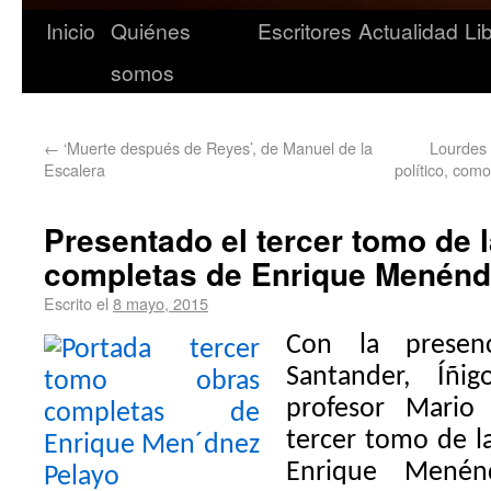
Inicio
Quiénes
Escritores
Actualidad
Li
somos
←
‘Muerte después de Reyes’, de Manuel de la
Lourdes 
Escalera
político, como
Presentado el tercer tomo de 
completas de Enrique Menénd
Escrito el
8 mayo, 2015
Con la presen
Santander, Íñi
profesor Mario
tercer tomo de l
Enrique Mené