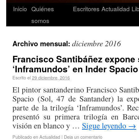
Inicio
Quiénes
Escritores
Actualidad
Li
somos
diciembre 2016
Archivo mensual:
Francisco Santibáñez expone 
‘Inframundos’ en Inder Spacio
Escrito el
29 diciembre, 2016
El pintor santanderino Francisco Santi
Spacio (Sol, 47 de Santander) la exp
parte de la trilogía ‘Inframundos’. Re
presentó su primera trilogía en Barc
visión en blanco y …
Sigue leyendo
→
Publicado en
Actualidad
|
Deja un comentario