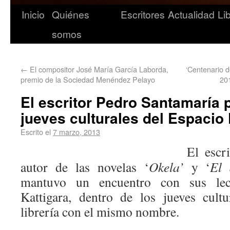
Inicio
Quiénes
Escritores
Actualidad
Li
somos
←
El compositor José María García Laborda,
‘Centenario d
premio de la Sociedad Menéndez Pelayo
20
El escritor Pedro Santamaría p
jueves culturales del Espacio 
Escrito el
7 marzo, 2013
El escr
autor de las novelas ‘
Okela’
y ‘
El 
mantuvo un encuentro con sus lec
Kattigara, dentro de los jueves cult
librería con el mismo nombre.