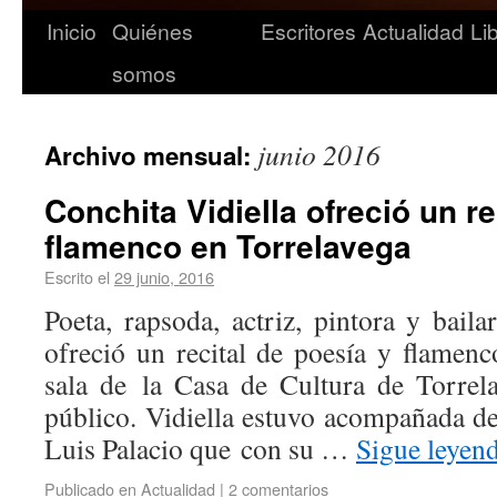
Inicio
Quiénes
Escritores
Actualidad
Li
somos
junio 2016
Archivo mensual:
Conchita Vidiella ofreció un re
flamenco en Torrelavega
Escrito el
29 junio, 2016
Poeta, rapsoda, actriz, pintora y baila
ofreció un recital de poesía y flamenc
sala de la Casa de Cultura de Torrel
público. Vidiella estuvo acompañada de
Luis Palacio que con su …
Sigue leyen
Publicado en
Actualidad
|
2 comentarios