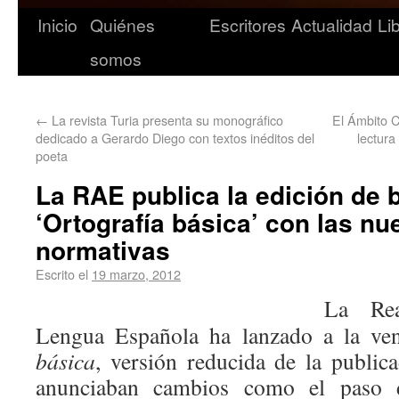
Inicio
Quiénes
Escritores
Actualidad
Li
somos
←
La revista Turia presenta su monográfico
El Ámbito C
dedicado a Gerardo Diego con textos inéditos del
lectura
poeta
La RAE publica la edición de b
‘Ortografía básica’ con las n
normativas
Escrito el
19 marzo, 2012
La Re
Lengua Española ha lanzado a la ve
básica
, versión reducida de la publi
anunciaban cambios como el paso d