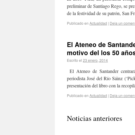
preliminar de Santiago Rego, se pres
de la festividad de su patrón, San 
Publicado en
Actualidad
|
Deja un coment
El Ateneo de Santande
motivo del los 50 años
Escrito el
23 enero, 2014
El Ateneo de Santander centrará
periodista José del Río Sáinz (‘Pi
presentación del libro con la recop
Publicado en
Actualidad
|
Deja un coment
Noticias anteriores