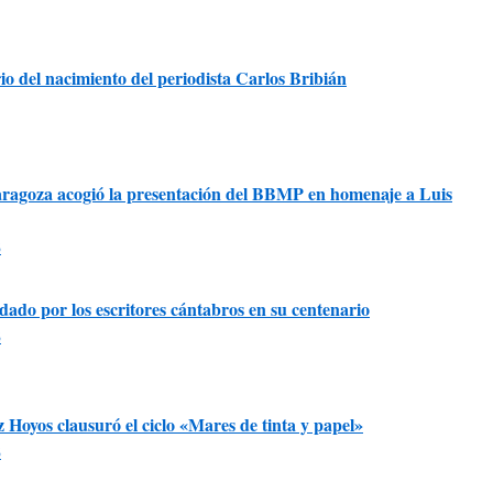
io del nacimiento del periodista Carlos Bribián
ragoza acogió la presentación del BBMP en homenaje a Luis
6
dado por los escritores cántabros en su centenario
6
 Hoyos clausuró el ciclo «Mares de tinta y papel»
6