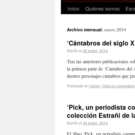
Inicio
Quiénes somos
Escr
enero 2014
Archivo mensual:
‘Cántabros del siglo X
Escrito el
26 enero, 2014
Tras las anteriores publicaciones s
la primera parte de ‘Cántabros del 
ilustres personajes cántabros que pr
Publicado en
Libros
|
Deja un comentario
‘Pick, un periodista 
colección Estrañi de 
Escrito el
24 enero, 2014
El libro ‘Pick, un periodista comp