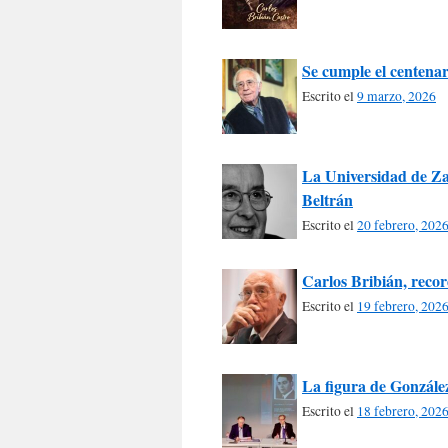
Se cumple el centenar
Escrito el
9 marzo, 2026
La Universidad de Za
Beltrán
Escrito el
20 febrero, 202
Carlos Bribián, recor
Escrito el
19 febrero, 202
La figura de González
Escrito el
18 febrero, 202