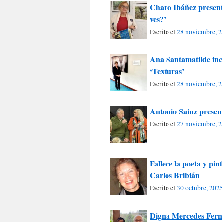
Charo Ibáñez presen
ves?’
Escrito el
28 noviembre, 
Ana Santamatilde inco
‘Texturas’
Escrito el
28 noviembre, 
Antonio Sainz present
Escrito el
27 noviembre, 
Fallece la poeta y pi
Carlos Bribián
Escrito el
30 octubre, 202
Digna Mercedes Ferná