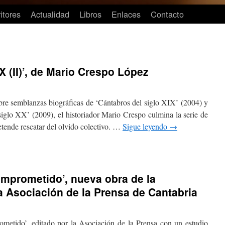
itores
Actualidad
Libros
Enlaces
Contacto
X (II)’, de Mario Crespo López
obre semblanzas biográficas de ‘Cántabros del siglo XIX’ (2004) y
siglo XX’ (2009), el historiador Mario Crespo culmina la serie de
etende rescatar del olvido colectivo. …
Sigue leyendo
→
comprometido’, nueva obra de la
la Asociación de la Prensa de Cantabria
rometido’, editado por la Asociación de la Prensa con un estudio