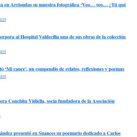
ta en Arriondas su muestra fotográfica ‘Veo… veo… ¿Tú qué
2025
rpora al Hospital Valdecilla una de sus obras de la colección
2025
ó ‘Mi cauce’, un compendio de relatos, reflexiones y poemas
2025
ntora Conchita Vidiella, socia fundadora de la Asociación
5
ndez presentó en Suances su poemario dedicado a Carlos