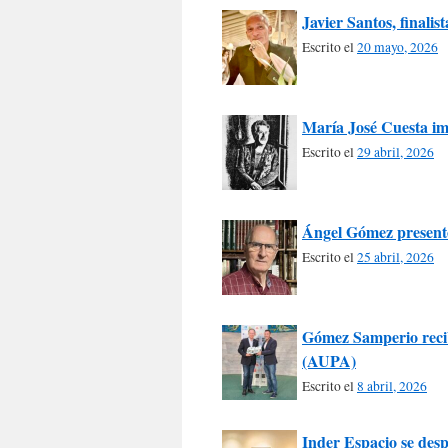
Javier Santos, finali
Escrito el
20 mayo, 2026
María José Cuesta imp
Escrito el
29 abril, 2026
Ángel Gómez presentó
Escrito el
25 abril, 2026
Gómez Samperio recib
(AUPA)
Escrito el
8 abril, 2026
Inder Espacio se desp