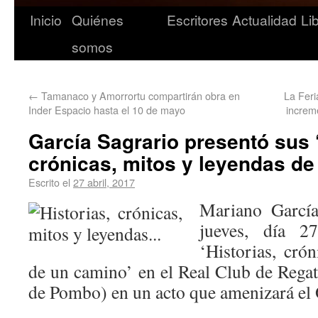
Inicio
Quiénes
Escritores
Actualidad
Li
somos
←
Tamanaco y Amorrortu compartirán obra en
La Feri
Inder Espacio hasta el 10 de mayo
increm
García Sagrario presentó sus ‘
crónicas, mitos y leyendas de
Escrito el
27 abril, 2017
Mariano García
jueves, día 2
‘Historias, cró
de un camino’ en el Real Club de Regat
de Pombo) en un acto que amenizará el