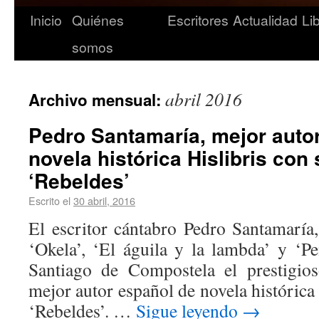
Inicio
Quiénes
Escritores
Actualidad
Li
somos
abril 2016
Archivo mensual:
Pedro Santamaría, mejor auto
novela histórica Hislibris con
‘Rebeldes’
Escrito el
30 abril, 2016
El escritor cántabro Pedro Santamaría
‘Okela’, ‘El águila y la lambda’ y ‘P
Santiago de Compostela el prestigios
mejor autor español de novela histórica
‘Rebeldes’. …
Sigue leyendo
→