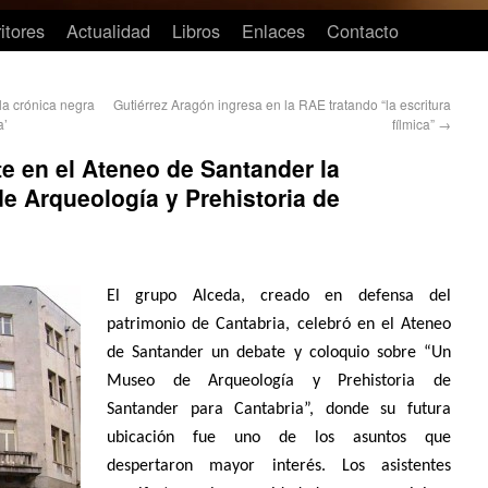
itores
Actualidad
Libros
Enlaces
Contacto
la crónica negra
Gutiérrez Aragón ingresa en la RAE tratando “la escritura
a’
fílmica”
→
e en el Ateneo de Santander la
e Arqueología y Prehistoria de
El grupo Alceda, creado en defensa del
patrimonio de Cantabria, celebró en el Ateneo
de Santander un debate y coloquio sobre “Un
Museo de Arqueología y Prehistoria de
Santander para Cantabria”, donde su futura
ubicación fue uno de los asuntos que
despertaron mayor interés. Los asistentes