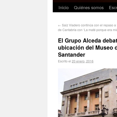
Inicio
Quiénes somos
Escr
←
Saiz Viadero continúa con el repaso a 
de Cantabria con ‘La maté porque era mí
El Grupo Alceda debat
ubicación del Museo d
Santander
Escrito el
20 enero, 2016