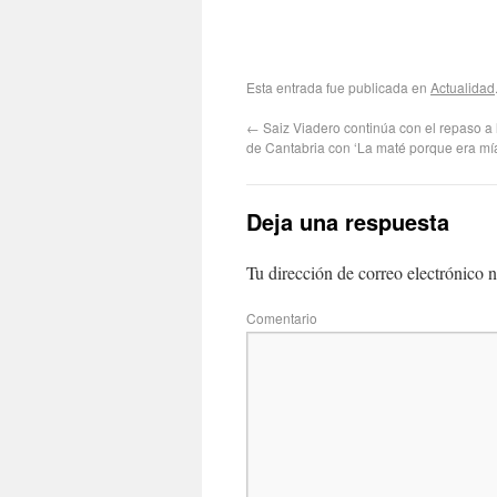
Esta entrada fue publicada en
Actualidad
←
Saiz Viadero continúa con el repaso a 
de Cantabria con ‘La maté porque era mí
Deja una respuesta
Tu dirección de correo electrónico n
Com