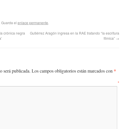
. Guarda el
enlace permanente
.
la crónica negra
Gutiérrez Aragón ingresa en la RAE tratando “la escritura
a’
fílmica”
→
*
o será publicada.
Los campos obligatorios están marcados con
entario
*