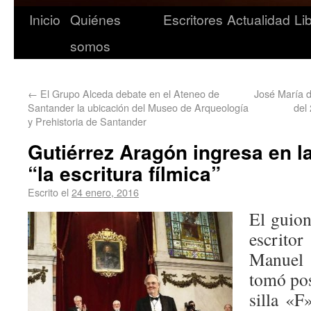
Inicio
Quiénes
Escritores
Actualidad
Li
somos
←
El Grupo Alceda debate en el Ateneo de
José María d
Santander la ubicación del Museo de Arqueología
del 
y Prehistoria de Santander
Gutiérrez Aragón ingresa en l
“la escritura fílmica”
Escrito el
24 enero, 2016
El guion
escrit
Manuel
tomó pos
silla «F