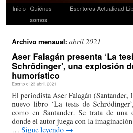
Inicio
Quiénes
Escritores
Actualidad
Li
somos
abril 2021
Archivo mensual:
Aser Falagán presenta ‘La tes
Schrödinger’, una explosión d
humorístico
Escrito el
23 abril, 2021
El periodista Aser Falagán (Santander, 
nuevo libro ‘La tesis de Schrödinger’
como en Santander. Se trata de una o
donde el autor juega con la imaginación,
…
Sigue leyendo
→