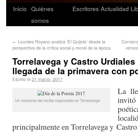
Inicio
Quiénes
Escritores
Actualidad
Li
somos
←
Lourdes Royano analiza ‘El Quijote’ desde la
Corniero
perspectiva de la crítica social y moral de la época
versos
Torrelavega y Castro Urdiales 
llegada de la primavera con 
Escrito el
21 marzo, 2017
La ll
invit
Un momento del recital organizado en Torrelavega
poé
local
principalmente en Torrelavega y Castro 