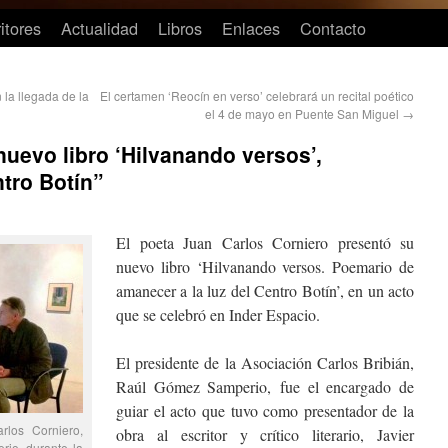
itores
Actualidad
Libros
Enlaces
Contacto
 la llegada de la
El certamen ‘Reocín en verso’ celebrará un recital poético
el 4 de mayo en Puente San Miguel
→
nuevo libro ‘Hilvanando versos’,
ntro Botín”
El poeta Juan Carlos Corniero presentó su
nuevo libro ‘Hilvanando versos. Poemario de
amanecer a la luz del Centro Botín’, en un acto
que se celebró en Inder Espacio.
El presidente de la Asociación Carlos Bribián,
Raúl Gómez Samperio, fue el encargado de
guiar el acto que tuvo como presentador de la
rlos Corniero,
obra al escritor y crítico literario, Javier
rio, durante la