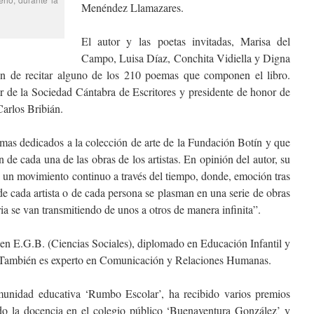
Menéndez Llamazares.
El autor y las poetas invitadas, Marisa del
Campo, Luisa Díaz, Conchita Vidiella y Digna
n de recitar alguno de los 210 poemas que componen el libro.
r de la Sociedad Cántabra de Escritores y presidente de honor de
Carlos Bribián.
emas dedicados a la colección de arte de la Fundación Botín y que
 de cada una de las obras de los artistas. En opinión del autor, su
e un movimiento continuo a través del tiempo, donde, emoción tras
de cada artista o de cada persona se plasman en una serie de obras
ia se van transmitiendo de unos a otros de manera infinita”.
en E.G.B. (Ciencias Sociales), diplomado en Educación Infantil y
a. También es experto en Comunicación y Relaciones Humanas.
munidad educativa ‘Rumbo Escolar’, ha recibido varios premios
rcido la docencia en el colegio público ‘Buenaventura González’ y