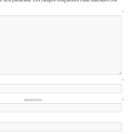
entario
*
mbre
*
 electrónico
*