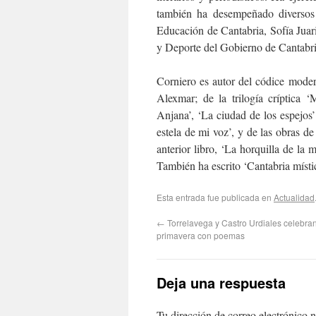
también ha desempeñado diversos 
Educación de Cantabria, Sofía Juar
y Deporte del Gobierno de Cantabri
Corniero es autor del códice mode
Alexmar; de la trilogía críptica 
Anjana’, ‘La ciudad de los espejos’
estela de mi voz’, y de las obras de
anterior libro, ‘La horquilla de la
También ha escrito ‘Cantabria mística
Esta entrada fue publicada en
Actualidad
←
Torrelavega y Castro Urdiales celebran
primavera con poemas
Deja una respuesta
Tu dirección de correo electrónico n