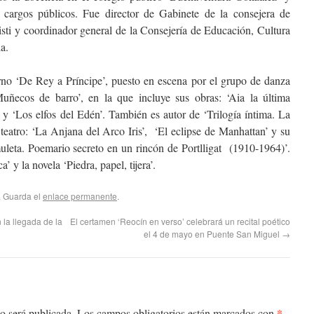
cargos públicos. Fue director de Gabinete de la consejera de
isti y coordinador general de la Consejería de Educación, Cultura
a.
rno ‘De Rey a Príncipe’, puesto en escena por el grupo de danza
‘Muñecos de barro’, en la que incluye sus obras: ‘Aia la última
 y ‘Los elfos del Edén’. También es autor de ‘Trilogía íntima. La
 teatro: ‘La Anjana del Arco Iris’, ‘El eclipse de Manhattan’ y su
 muleta. Poemario secreto en un rincón de Portlligat (1910-1964)’.
’ y la novela ‘Piedra, papel, tijera’.
. Guarda el
enlace permanente
.
 la llegada de la
El certamen ‘Reocín en verso’ celebrará un recital poético
el 4 de mayo en Puente San Miguel
→
*
o será publicada.
Los campos obligatorios están marcados con