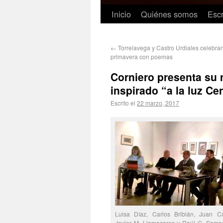
Inicio
Quiénes somos
Escr
←
Torrelavega y Castro Urdiales celebran
primavera con poemas
Corniero presenta su 
inspirado “a la luz Ce
Escrito el
22 marzo, 2017
Luisa Díaz, Carlos Bribián, Juan Ca
Javier M. Llamazares y Raúl G. Sampe