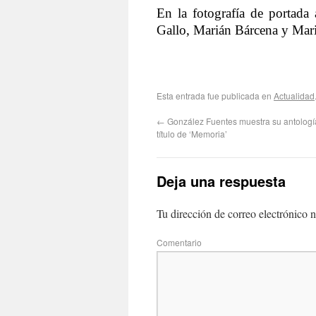
En la fotografía de portada 
Gallo, Marián Bárcena y Mar
Esta entrada fue publicada en
Actualidad
←
González Fuentes muestra su antología
título de ‘Memoria’
Deja una respuesta
Tu dirección de correo electrónico n
Com