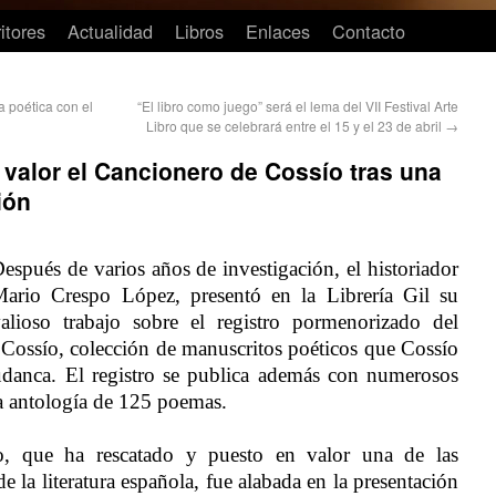
itores
Actualidad
Libros
Enlaces
Contacto
 poética con el
“El libro como juego” será el lema del VII Festival Arte
Libro que se celebrará entre el 15 y el 23 de abril
→
valor el Cancionero de Cossío tras una
ión
espués de varios años de investigación, el historiador
ario Crespo López, presentó en la Librería Gil su
alioso trabajo sobre el registro pormenorizado del
Cossío, colección de manuscritos poéticos que Cossío
danca. El registro se publica además con numerosos
na antología de 125 poemas.
, que ha rescatado y puesto en valor una de las
 la literatura española, fue alabada en la presentación