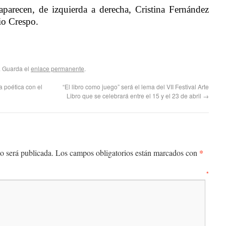
aparecen, de izquierda a derecha, Cristina Fernández
io Crespo.
. Guarda el
enlace permanente
.
 poética con el
“El libro como juego” será el lema del VII Festival Arte
Libro que se celebrará entre el 15 y el 23 de abril
→
*
o será publicada.
Los campos obligatorios están marcados con
entario
*