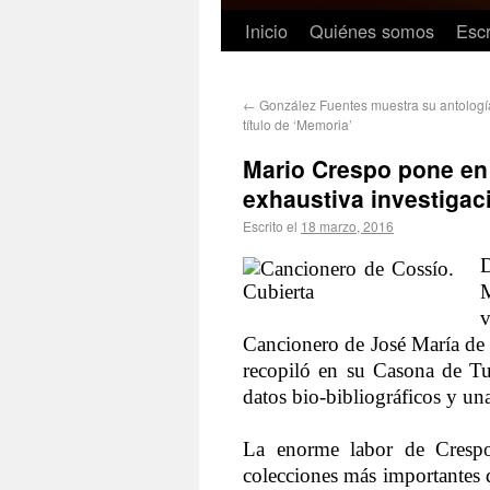
Inicio
Quiénes somos
Escr
←
González Fuentes muestra su antología
título de ‘Memoria’
Mario Crespo pone en 
exhaustiva investigac
Escrito el
18 marzo, 2016
D
M
v
Cancionero de José María de 
recopiló en su Casona de Tu
datos bio-bibliográficos y u
La enorme labor de Crespo
colecciones más importantes de