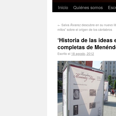
Inicio
Quiénes somos
Escr
←
Salva Álvarez descubre en su nuevo lib
mitos” sobre el origen de los cántabros
‘Historia de las ideas 
completas de Menénd
Escrito el
18 agosto, 2012