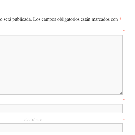
*
o será publicada.
Los campos obligatorios están marcados con
entario
*
mbre
*
 electrónico
*