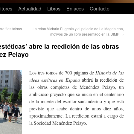
itores
Actualidad
Libros
Enlaces
Contacto
ro “los falsos
La reina Victoria Eugenia y el palacio de La Magdalena,
motivos de un libro presentado en la UIMP
→
estéticas’ abre la reedición de las obras
ez Pelayo
Los tres tomos de 700 páginas de
Historia de las
ideas estéticas en España
abrirá la reedición de
las obras completas de Menéndez Pelayo, un
ambicioso proyecto que se inicia en el centenario
de la muerte del escritor santanderino y que está
previsto que acabe dentro de unos diez años,
aproximadamente. La reedicion estará a cargo de
la Sociedad Menéndez Pelayo.