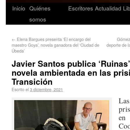
Inicio
Quiénes
Escritores
Actualidad
Li
somos
←
Elena Bargues presenta ‘El encargo del
Gómez 
maestro Goya’, novela ganadora del ‘Ciudad de
deporte de l
Úbeda’
Javier Santos publica ‘Ruinas’
novela ambientada en las pris
Transición
Escrito el
3 diciembre, 2021
La
pri
e
Coo