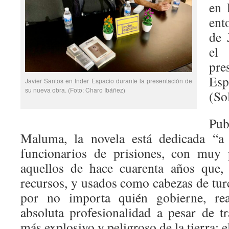
en 
ent
de 
el 
pre
Es
Javier Santos en Inder Espacio durante la presentación de
su nueva obra. (Foto: Charo Ibáñez)
(Sol
Pub
Maluma, la novela está dedicada “a
funcionarios de prisiones, con muy
aquellos de hace cuarenta años que, 
recursos, y usados como cabezas de tur
por no importa quién gobierne, rea
absoluta profesionalidad a pesar de tr
más explosivo y peligroso de la tierra: 