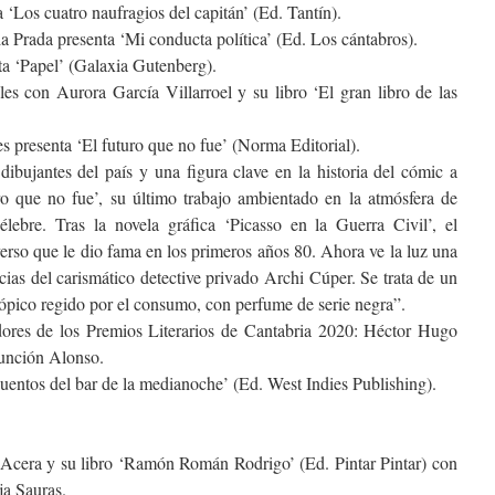
 ‘Los cuatro naufragios del capitán’ (Ed. Tantín).
a Prada presenta ‘Mi conducta política’ (Ed. Los cántabros).
ta ‘Papel’ (Galaxia Gutenberg).
es con Aurora García Villarroel y su libro ‘El gran libro de las
res presenta ‘El futuro que no fue’ (Norma Editorial).
dibujantes del país y una figura clave en la historia del cómic a
uro que no fue’, su último trabajo ambientado en la atmósfera de
ebre. Tras la novela gráfica ‘Picasso en la Guerra Civil’, el
verso que le dio fama en los primeros años 80. Ahora ve la luz una
cias del carismático detective privado Archi Cúper. Se trata de un
ópico regido por el consumo, con perfume de serie negra”.
dores de los Premios Literarios de Cantabria 2020: Héctor Hugo
unción Alonso.
uentos del bar de la medianoche’ (Ed. West Indies Publishing).
Acera y su libro ‘Ramón Román Rodrigo’ (Ed. Pintar Pintar) con
ja Sauras.