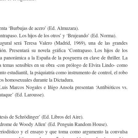
enta ‘Burbujas de acero’ (Ed. Almuzara).
ntrapaso. Los hijos de los otros’ y ‘Brujeando’ (Ed. Norma).
augural será Teresa Valero (Madrid, 1969), una de las grandes
ión. Presentará su novela gráfica ‘Contrapaso. Los hijos de los
a panorámica a la España de la posguerra en clave de thriller. La
a temas sensibles en su obra -con prólogo de Elvira Lindo- como
nto estudiantil, la psiquiatría como instrumento de control, el robo
 los homosexuales durante la Dictadura.
uis Marcos Nogales e Iñigo Ansola presentan ‘Antibióticos vs.
aataque’ (Ed. Larousse).
tesis de Schrödinger’ (Ed. Libros del Aire).
síndrome de Woody Allen’ (Ed. Penguin Random House).
eriodístico y el ensayo y que toma como argumento la convulsa