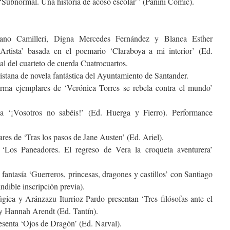
 ‘Subnormal. Una historia de acoso escolar’’ (Panini Cómic).
liano Camilleri, Digna Mercedes Fernández y Blanca Esther
Artista’ basada en el poemario ‘Claraboya a mi interior’ (Ed.
 del cuarteto de cuerda Cuatrocuartos.
istana de novela fantástica del Ayuntamiento de Santander.
rma ejemplares de ‘Verónica Torres se rebela contra el mundo’
a ‘¡Vosotros no sabéis!’ (Ed. Huerga y Fierro). Performance
res de ‘Tras los pasos de Jane Austen’ (Ed. Ariel).
‘Los Paneadores. El regreso de Vera la croqueta aventurera’
e fantasía ‘Guerreros, princesas, dragones y castillos’ con Santiago
ndible inscripción previa).
ca y Aránzazu Iturrioz Pardo presentan ‘Tres filósofas ante el
y Hannah Arendt (Ed. Tantín).
esenta ‘Ojos de Dragón’ (Ed. Narval).