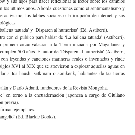
w y sus hijos para hacer reflexionar al lector sobre los cambios
n los últimos años. Aborda cuestiones como el sentimentalismo y
e activismo, los tabúes sociales o la irrupción de internet y sus
ológicas.
allena tatuada’ y ‘Disparen al humorista’ (Ed. Astiberri).
o con el público para hablar de ‘La ballena tatuada’ (Astiberri),
a primera circunvalación a la Tierra iniciada por Magallanes y
cumplen 500 años. El autor de ‘Disparen al humorista’ (Astiberri,
 con leyendas y canciones marineras reales o inventadas y rinde
siglos XVI al XIX que se atrevieron a explorar aquellas aguas en
idar a los haush, selk’nam o aónikenk, habitantes de las tierras
lán y Darío Adanti, fundadores de la Revista Mongolia.
te’ en torno a la encuadernación japonesa a cargo de Giuliano
ón previa).
firman ejemplares.
vangelio’ (Ed. Blackie Books).