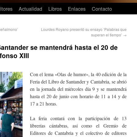
itores
Actualidad
Libros
Enlaces
Contacto
Leñalmono’
Lourdes Royano presentó su ensayo ‘Palabras que
superan el tiempo’
→
 Santander se mantendrá hasta el 20 de
fonso XIII
Con el lema «Olas de humor», la 40 edición de la
Feria del Libro de Santander y Cantabria, se abrió
en la jornada del miércoles día 9 y se mantendrá
hasta el 20 de junio con horario de 11 a 14 y de
17 a 21 horas.
La feria contará con la participación de 13
librerías cántabras, así como el Gremio de
Editores de Cantabria y el colectivo de editores