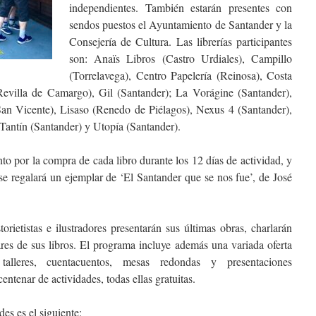
independientes. También estarán presentes con
sendos puestos el Ayuntamiento de Santander y la
Consejería de Cultura. Las librerías participantes
son: Anaïs Libros (Castro Urdiales), Campillo
(Torrelavega), Centro Papelería (Reinosa), Costa
evilla de Camargo), Gil (Santander); La Vorágine (Santander),
San Vicente), Lisaso (Renedo de Piélagos), Nexus 4 (Santander),
Tantín (Santander) y Utopía (Santander).
to por la compra de cada libro durante los 12 días de actividad, y
se regalará un ejemplar de ‘El Santander que se nos fue’, de José
orietistas e ilustradores presentarán sus últimas obras, charlarán
ares de sus libros. El programa incluye además una variada oferta
alleres, cuentacuentos, mesas redondas y presentaciones
centenar de actividades, todas ellas gratuitas.
es es el siguiente: