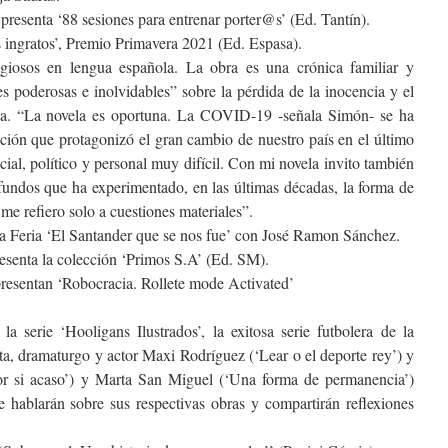
esenta ‘88 sesiones para entrenar porter@s’ (Ed. Tantín).
 ingratos’, Premio Primavera 2021 (Ed. Espasa).
giosos en lengua española. La obra es una crónica familiar y
s poderosas e inolvidables” sobre la pérdida de la inocencia y el
lta. “La novela es oportuna. La COVID-19 -señala Simón- se ha
ción que protagonizó el gran cambio de nuestro país en el último
cial, político y personal muy difícil. Con mi novela invito también
ofundos que ha experimentado, en las últimas décadas, la forma de
 me refiero solo a cuestiones materiales”.
la Feria ‘El Santander que se nos fue’ con José Ramon Sánchez.
senta la colección ‘Primos S.A’ (Ed. SM).
presentan ‘Robocracia. Rollete mode Activated’
a serie ‘Hooligans Ilustrados’, la exitosa serie futbolera de la
sta, dramaturgo y actor Maxi Rodríguez (‘Lear o el deporte rey’) y
‘Por si acaso’) y Marta San Miguel (‘Una forma de permanencia’)
e hablarán sobre sus respectivas obras y compartirán reflexiones