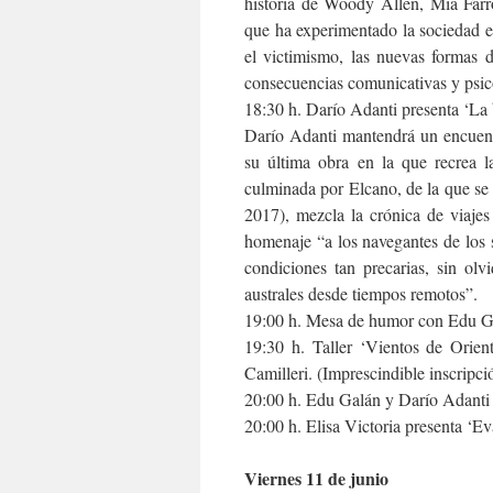
historia de Woody Allen, Mia Farro
que ha experimentado la sociedad e
el victimismo, las nuevas formas d
consecuencias comunicativas y psic
18:30 h. Darío Adanti presenta ‘La b
Darío Adanti mantendrá un encuentr
su última obra en la que recrea l
culminada por Elcano, de la que se 
2017), mezcla la crónica de viajes
homenaje “a los navegantes de los 
condiciones tan precarias, sin olv
australes desde tiempos remotos”.
19:00 h. Mesa de humor con Edu Ga
19:30 h. Taller ‘Vientos de Orien
Camilleri. (Imprescindible inscripci
20:00 h. Edu Galán y Darío Adanti 
20:00 h. Elisa Victoria presenta ‘E
Viernes 11 de junio