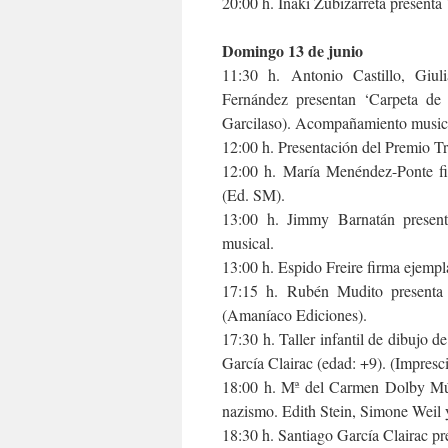
20:00 h. Iñaki Zubizarreta presenta
Domingo 13 de junio
11:30 h. Antonio Castillo, Giu
Fernández presentan ‘Carpeta de 
Garcilaso). Acompañamiento musical
12:00 h. Presentación del Premio Tr
12:00 h. María Menéndez-Ponte fi
(Ed. SM).
13:00 h. Jimmy Barnatán present
musical.
13:00 h. Espido Freire firma ejempla
17:15 h. Rubén Mudito presenta 
(Amaníaco Ediciones).
17:30 h. Taller infantil de dibujo d
García Clairac (edad: +9). (Impresci
18:00 h. Mª del Carmen Dolby Múgi
nazismo. Edith Stein, Simone Weil 
18:30 h. Santiago García Clairac pr