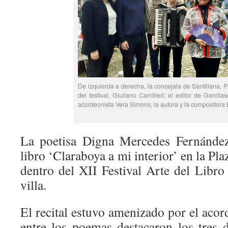
De izquierda a derecha, la concejala de Santillana, Pil
del festival, Giuliano Camilleri; el editor de Garcilas
acordeonista Vera Simons, la autora y la compositora 
La poetisa Digna Mercedes Fernández
libro ‘Claraboya a mi interior’ en la Pl
dentro del XII Festival Arte del Libro
villa.
El recital estuvo amenizado por el aco
entre los poemas destacaron los tres d