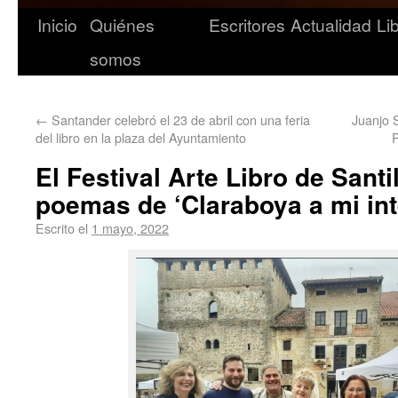
Inicio
Quiénes
Escritores
Actualidad
Li
somos
←
Santander celebró el 23 de abril con una feria
Juanjo 
del libro en la plaza del Ayuntamiento
P
El Festival Arte Libro de Santi
poemas de ‘Claraboya a mi int
Escrito el
1 mayo, 2022