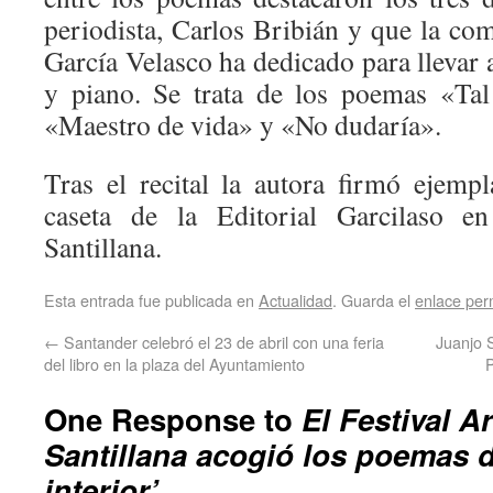
periodista, Carlos Bribián y que la co
García Velasco ha dedicado para llevar a
y piano. Se trata de los poemas «Tal
«Maestro de vida» y «No dudaría».
Tras el recital la autora firmó ejemp
caseta de la Editorial Garcilaso 
Santillana.
Esta entrada fue publicada en
Actualidad
. Guarda el
enlace pe
←
Santander celebró el 23 de abril con una feria
Juanjo 
del libro en la plaza del Ayuntamiento
P
One Response to
El Festival A
Santillana acogió los poemas d
interior’