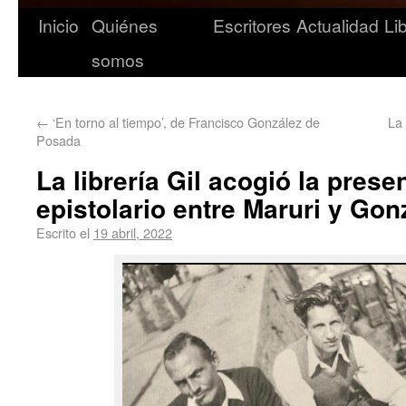
Inicio
Quiénes
Escritores
Actualidad
Li
somos
←
‘En torno al tiempo’, de Francisco González de
La 
Posada
La librería Gil acogió la prese
epistolario entre Maruri y Go
Escrito el
19 abril, 2022