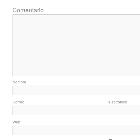
Coment
Nom
Correo elec
Web