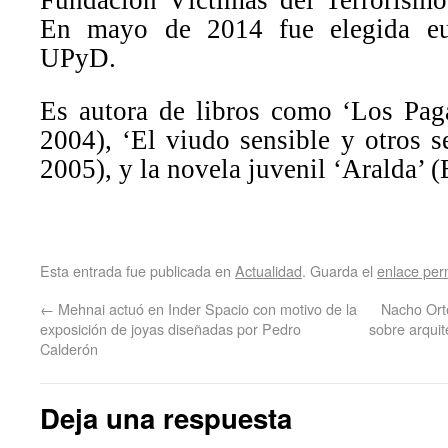
En mayo de 2014 fue elegida eur
UPyD.
Es autora de libros como ‘Los Pag
2004), ‘El viudo sensible y otros se
2005), y la novela juvenil ‘Aralda’ 
Esta entrada fue publicada en
Actualidad
. Guarda el
enlace pe
←
Mehnai actuó en Inder Spacio con motivo de la
Nacho Orte
exposición de joyas diseñadas por Pedro
sobre arquit
Calderón
Deja una respuesta