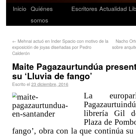
Inicio
Quiénes
Escritores
Actualidad
Li
somos
←
Mehnai actuó en Inder Spacio con motivo de la
Nacho Orte
exposición de joyas diseñadas por Pedro
sobre arquit
Calderón
Maite Pagazaurtundúa presen
su ‘Lluvia de fango’
Escrito el
23 diciembre, 2016
La europarl
Pagazaurtuin
librería Gil 
Plaza de Pombo
fango’, obra con la que continúa su