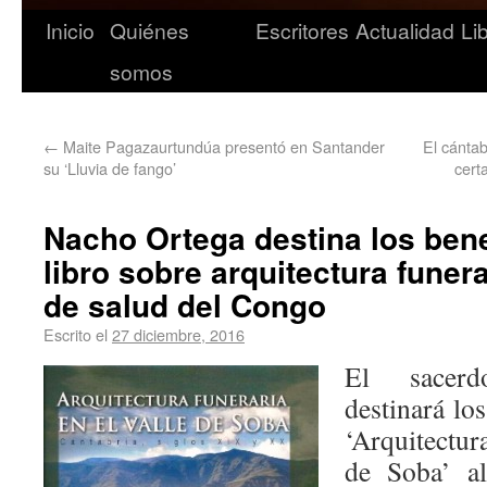
Inicio
Quiénes
Escritores
Actualidad
Li
somos
←
Maite Pagazaurtundúa presentó en Santander
El cánta
su ‘Lluvia de fango’
cert
Nacho Ortega destina los bene
libro sobre arquitectura funer
de salud del Congo
Escrito el
27 diciembre, 2016
El sacerd
destinará lo
‘Arquitectur
de Soba’ a