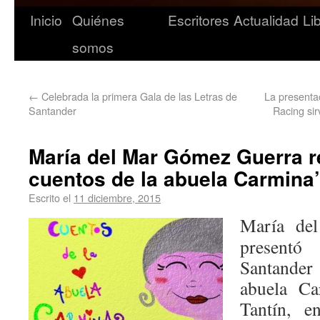
Inicio
Quiénes
Escritores
Actualidad
Li
somos
←
Celebrada la primera Gala de las Letras de
La presentac
Santander
Racing sir
María del Mar Gómez Guerra r
cuentos de la abuela Carmina’
Escrito el
11 diciembre, 2015
María de
present
Santander
abuela Ca
Tantín, e