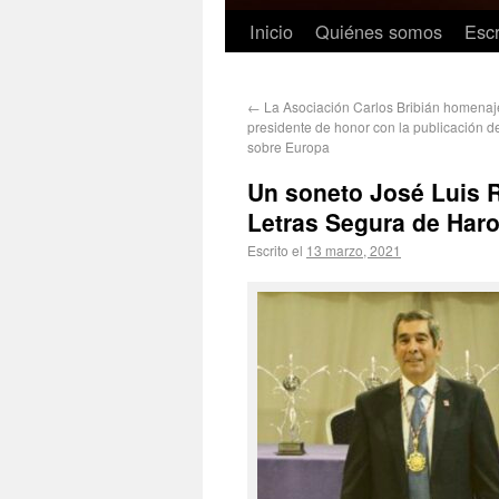
Inicio
Quiénes somos
Escr
←
La Asociación Carlos Bribián homenaj
presidente de honor con la publicación d
sobre Europa
Un soneto José Luis R
Letras Segura de Har
Escrito el
13 marzo, 2021