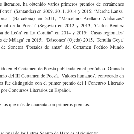
 literarios, ha obtenido varios primeros premios de certámenes
io Ferrer’ (Santander) en 2009, 2011, 2014 y 2015; ‘Merche Lanza’
orca” (Barcelona) en 2011; “Marcelino Arellano Alabarces”
ional de la Poesía’ (Segovia) en 2012 y 2013; ‘Carlos Benítez
asa de León’ en La Coruña” en 2014 y 2015; ‘Casas regionales’
 de Málaga’ en 2015; ‘Báscones’ (Ojeda) 2015, ‘Tertulia Goya’
 de Sonetos ‘Postales de amar’ del Certamen Poético Mundo
uido en el Certamen de Poesía publicada en el periódico ‘Granada
emio del III Certamen de Poesía ‘Valores humanos’, convocado en
os fue distinguido con el primer premio del I Concurso Literario
 por Concursos Literarios en Español.
 los que más de cuarenta son primeros premios.
acional de las Letras Segura de Haro es el siguiente: