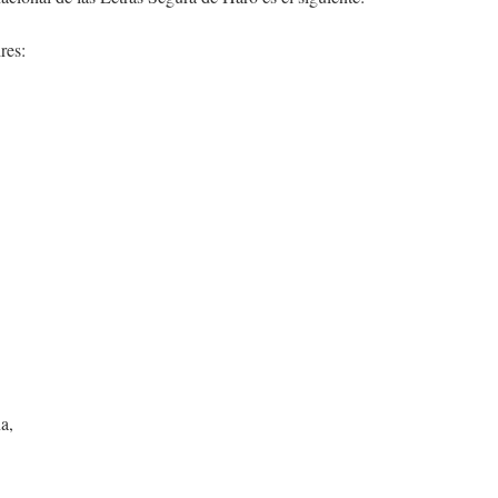
res:
a,