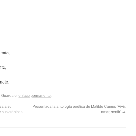
ente,
nte,
neto.
. Guarda el
enlace permanente
.
ea a su
Presentada la antología poética de Matilde Camus ‘Vivir,
e sus crónicas
amar, sentir’
→