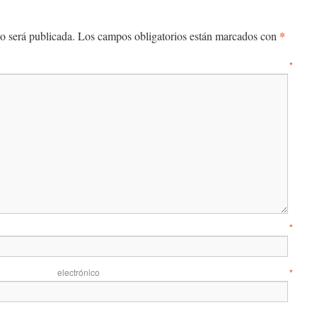
*
o será publicada.
Los campos obligatorios están marcados con
entario
*
mbre
*
 electrónico
*