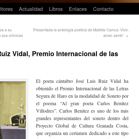
itores
Actualidad
Libros
Enlaces
Contacto
ea a su
Presentada la antología poética de Matilde Camus ‘Vivir,
e sus crónicas
amar, sentir’
→
uiz Vidal, Premio Internacional de las
o
El poeta cántabro José Luis Ruiz Vidal ha
obtenido el Premio Internacional de las Letras
Segura de Haro en la modalidad de Soneto por
el poema “Al gran poeta Carlos Benítez
Villodres”. Carlos Benítez es uno de los más
grandes representantes del soneto dentro del
Proyecto Global de Cultura Granada Costa,
que organiza un certamen dedicado a este tipo