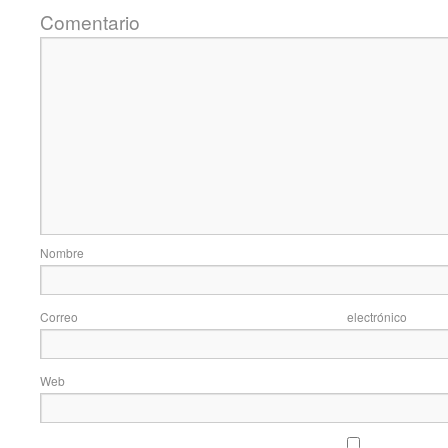
Coment
Nom
Correo elec
Web