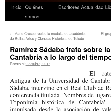
Inicio
Quiénes
Escritores
Actualidad
Li
somos
←
Mario Crespo recibe la medalla de académico
El gru
de Bellas Artes y Ciencias Históricas de Toledo
Ramírez Sádaba trata sobre la
Cantabria a lo largo del tiemp
Escrito el
9 octubre, 2017
El cate
Antigua de la Universidad de Cantabr
Sádaba, intervino en el Real Club de R
conferencia titulada ‘Nombres de lugares
Toponimia histórica de Cantabria’. 
impulsada desde la asociación de val