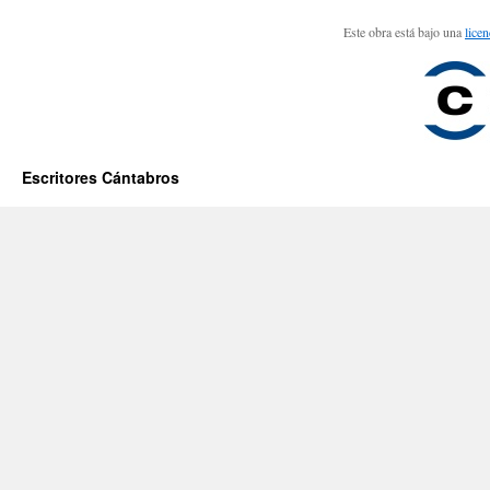
Este obra está bajo una
lice
Escritores Cántabros