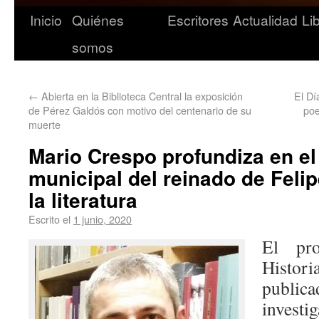
Inicio
Quiénes
Escritores
Actualidad
Li
somos
←
Abierta en la Biblioteca Central la exposición
El Dí
de Pérez Galdós con motivo del centenario de su
poe
muerte
Mario Crespo profundiza en el
municipal del reinado de Felip
la literatura
Escrito el
1 junio, 2020
El pr
Histor
publi
inves