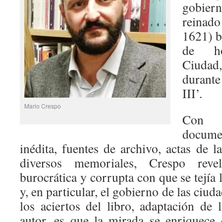
gobie
reinado
1621) b
de ho
Ciudad,
durante
III’.
Mario Crespo
Con
docum
inédita, fuentes de archivo, actas de l
diversos memoriales, Crespo reve
burocrática y corrupta con que se tejía
y, en particular, el gobierno de las ciud
los aciertos del libro, adaptación de 
autor, es que la mirada se enriquece c