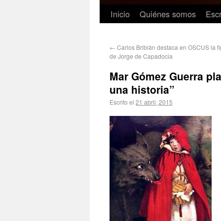
Inicio
Quiénes somos
Escr
←
Carlos Bribián destaca en OSCUS la fi
de Jorge de Capadocia
Mar Gómez Guerra pl
una historia”
Escrito el
21 abril, 2015