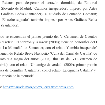
‘Relatos para despertar el corazón dormido’, de Editorial
Slovento de Madrid; ‘Cambios inesperados’, impreso por Artes
Gráficas Bedia (Santander), al cuidado de Fernando Gomarín;
‘El cofre sagrado’, también impreso por Artes Gráficas Bedia
(Santander).
ibido se encuentran el primer premio del V Certamen de Cuentos
el relato ‘El corazón y la razón’ (2008); mención honorífica del I
 La Montaña’ de Santander, con el relato ‘Cambio inesperado’
tamen de Relato Breve Navideño ‘Cuna del Canal de Castilla’, de
elato ‘La magia del amor’ (2008); finalista del VI Certamen de
bria), con el relato ‘Un amigo de verdad’ (2009); primer premio
es de Comillas (Cantabria), con el relato ‘La cigüeña Catalina’ y
un rincón de la memoria’.
b:
https://mariadelmargomezguerra.wordpress.com/