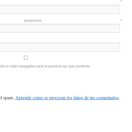
mbre
*
 electrónico
*
web en este navegador para la próxima vez que comente.
 el spam.
Aprende cómo se procesan los datos de tus comentarios
.