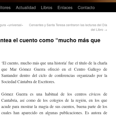
itores
Actualidad
Libros
Enlaces
Contacto
gura «universal»
Cervantes y Santa Teresa centraron las lecturas del Día
del Libro
→
antea el cuento como “mucho más que
‘El cuento, mucho más que una historia’ fue el título de la charla
que Mar Gómez Guerra ofreció en el Centro Gallego de
Santander dentro del ciclo de conferencias organizado por la
Sociedad Cántabra de Escritores.
Gómez Guerra es una habitual de los centros cívicos de
Cantabria, así como de los colegios de la región, en los que
acude para mostrar la magia de sus cuentos, buena parte de los
cuales han aparecido en algunas publicaciones. Es autora de