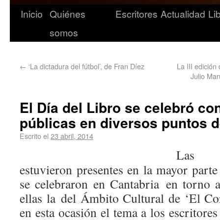
Inicio
Quiénes
Escritores
Actualidad
Li
somos
←
‘La dictadura del fútbol’, de Fran Díez
La III edició
Julio Mar
El Día del Libro se celebró co
públicas en diversos puntos d
Escrito el
23 abril, 2014
Las l
estuvieron presentes en la mayor parte
se celebraron en Cantabria en torno a
ellas la del Ámbito Cultural de ‘El Co
en esta ocasión el tema a los escritores