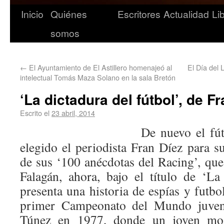
Inicio
Quiénes
Escritores
Actualidad
Li
somos
←
El Ayuntamiento de El Astillero homenajeó al
El Día del 
intelectual Tomás Maza Solano en la sala Bretón
‘La dictadura del fútbol’, de F
Escrito el
23 abril, 2014
De nuevo el fút
elegido el periodista Fran Díez para s
de sus ‘100 anécdotas del Racing’, que
Falagán, ahora, bajo el título de ‘La 
presenta una historia de espías y futbo
primer Campeonato del Mundo juveni
Túnez en 1977, donde un joven mosc