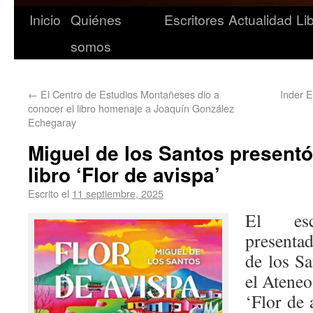
Inicio
Quiénes
Escritores
Actualidad
Li
somos
←
El Centro de Estudios Montañeses dio a
Inder E
conocer el libro homenaje a Joaquín González
Echegaray
Miguel de los Santos presentó
libro ‘Flor de avispa’
Escrito el
11 septiembre, 2025
El es
presenta
de los Sa
el Ateneo
‘Flor de 