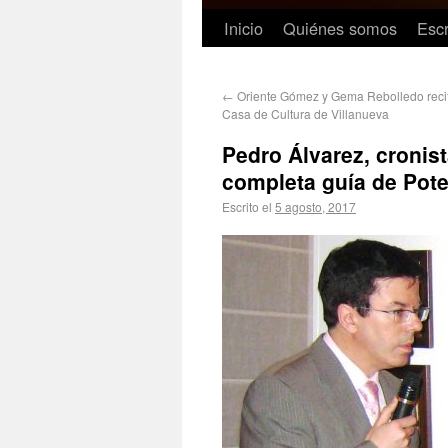
Inicio
Quiénes somos
Escr
←
Oriente Gómez y Gema Rebolledo recit
Casa de Cultura de Villanueva
Pedro Álvarez, cronist
completa guía de Pot
Escrito el
5 agosto, 2017