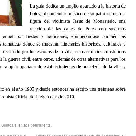
La guía dedica un amplio apartado a la historia de
Potes, al contenido artístico de su patrimonio, a la
figura del violinista Jesús de Monasterio, una
relación de las calles de Potes con sus más
o anual por fiestas y tradiciones, enumerándose también las
s temáticas donde se muestran itinerarios históricos, culturales y
n recorrido por los escudos de la villa, o los edificios construidos
la guerra civil, entre otros, además de otras alternativas para los
n amplio apartado de establecimientos de hostelería de la villa y
ro en el año 1985 y desde entonces ha escrito una treintena sobre
Cronista Oficial de Liébana desde 2010.
. Guarda el
enlace permanente
.
an versos en la
Armando Arconada presentó ‘Diario de Adrenalina’, su