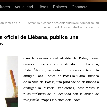
itores
Actualidad
Libros
Enlaces
Contacto
an versos en la
Armando Arconada presentó ‘Diario de Adrenalina’, su
tercer cuento ilustrado dedicado al circo
→
a oficial de Liébana, publica una
es
Con la asistencia del alcalde de Potes, Javier
Gómez, el escritor y cronista oficial de Liébana,
Pedro Álvarez, presentó en el salón de actos de la
antigua Casa Sindical de Potes la ‘Guía Turística
de la villa de Potes’, una publicación destinada a
divulgar la historia, tradiciones, costumbres y
rutas turísticas de la localidad con la ayuda de
fotografías, mapas y planos detallados.