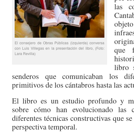
las c
Canta
objet
infrae
origin
El consejero de Obras Públicas (izquierda) conversa
que 
con Luis Villegas en la presentación del libro, (Foto:
Lara Revilla)
histor
libro
senderos que comunicaban los dife
primitivos de los cántabros hasta las act
El libro es un estudio profundo y 
sobre cómo han evolucionado las c
diferentes técnicas constructivas que se
perspectiva temporal.