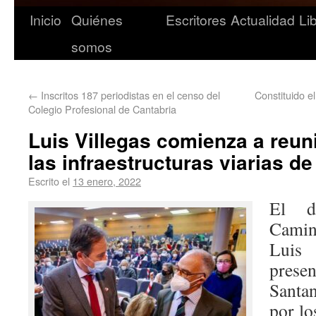
Inicio
Quiénes
Escritores
Actualidad
Li
somos
←
Inscritos 187 periodistas en el censo del
Constituido e
Colegio Profesional de Cantabria
Luis Villegas comienza a reuni
las infraestructuras viarias d
Escrito el
13 enero, 2022
El d
Camin
Luis
prese
Santan
por lo