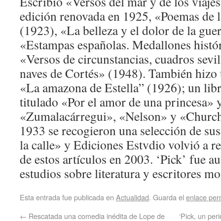
Escribió «Versos del mar y de los viaje
edición renovada en 1925, «Poemas de 
(1923), «La belleza y el dolor de la gue
«Estampas españolas. Medallones histór
«Versos de circunstancias, cuadros sevi
naves de Cortés» (1948). También hizo 
«La amazona de Estella” (1926); un libr
titulado «Por el amor de una princesa» 
«Zumalacárregui», «Nelson» y «Church
1933 se recogieron una selección de sus
la calle» y Ediciones Estvdio volvió a r
de estos artículos en 2003. ‘Pick’ fue a
estudios sobre literatura y escritores m
Esta entrada fue publicada en
Actualidad
. Guarda el
enlace pe
←
Rescatada una comedia inédita de Lope de
‘Pick, un per