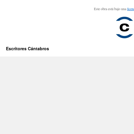
Este obra está bajo una
lice
Escritores Cántabros