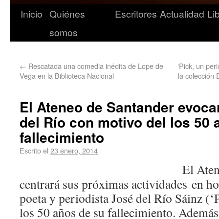
Inicio
Quiénes
Escritores
Actualidad
Li
somos
←
Rescatada una comedia inédita de Lope de
‘Pick, un per
Vega en la Biblioteca Nacional
la colección 
El Ateneo de Santander evocar
del Río con motivo del los 50
fallecimiento
Escrito el
23 enero, 2014
El Aten
centrará sus próximas actividades en h
poeta y periodista José del Río Sáinz (‘
los 50 años de su fallecimiento. Además