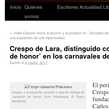
Inicio
Quiénes
Escritores
Actualidad
Li
somos
←
Inder Espacio reúne al alumno y al profesor en
González de 
una exposición de arte hiperrealista
Crespo de Lara, distinguido 
de honor’ en los carnavales d
Escrito el
4 marzo, 2017
El per
Cresp
Crespo, a la izquierda, durante el acto de entrega de
‘zamarrón de honor’ (Foto Palomeque. El Diario
fundad
Montañés)
Carlos