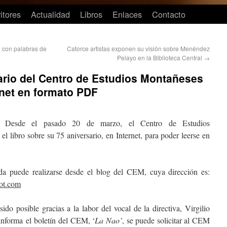
itores
Actualidad
Libros
Enlaces
Contacto
o con palabras de
Catorce artistas exponen su visión sobre Menéndez
Pelayo en la Biblioteca Central
→
rsario del Centro de Estudios Montañeses
rnet en formato PDF
Desde el pasado 20 de marzo, el Centro de Estudios
 libro sobre su 75 aniversario, en Internet, para poder leerse en
zada puede realizarse desde el blog del CEM, cuya dirección es:
ot.com
sido posible gracias a la labor del vocal de la directiva, Virgilio
nforma el boletín del CEM, ‘
La Nao’
, se puede solicitar al CEM