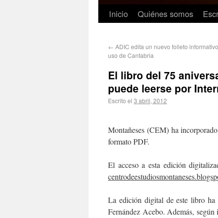
Inicio
Quiénes somos
Escr
←
ADIC edita un nuevo folleto informativ
uso de Cantabria
El libro del 75 anive
puede leerse por Inte
Escrito el
3 abril, 2012
Montañeses (CEM) ha incorporado el
formato PDF.
El acceso a esta edición digitali
centrodeestudiosmontaneses.blogsp
La edición digital de este libro ha 
Fernández Acebo. Además, según i