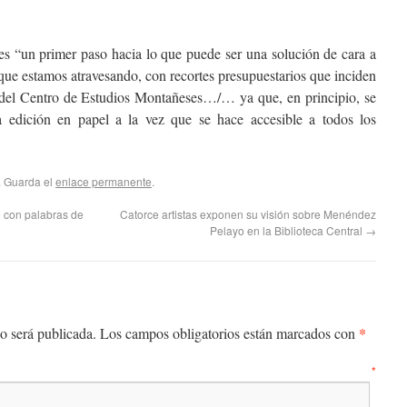
 es “un primer paso hacia lo que puede ser una solución de cara a
 que estamos atravesando, con recortes presupuestarios que inciden
 del Centro de Estudios Montañeses…/… ya que, en principio, se
a edición en papel a la vez que se hace accesible a todos los
. Guarda el
enlace permanente
.
o con palabras de
Catorce artistas exponen su visión sobre Menéndez
Pelayo en la Biblioteca Central
→
*
o será publicada.
Los campos obligatorios están marcados con
entario
*