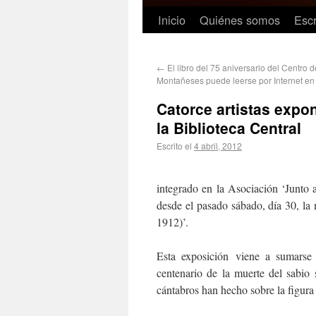
Inicio
Quiénes somos
Escr
←
El libro del 75 aniversario del Centro 
Montañeses puede leerse por Internet en
Catorce artistas expo
la Biblioteca Central
Escrito el
4 abril, 2012
integrado en la Asociación ‘Junto 
desde el pasado sábado, día 30, la
1912)’.
Esta exposición viene a sumarse
centenario de la muerte del sabio 
cántabros han hecho sobre la figur