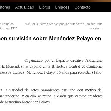
itores
Actualidad
Libros
Enlaces
Contacto
de Estudios
Manuel Gutiérrez Aragón publica ‘Gloria mía’, su segunda
 formato PDF
novela
→
nen su visión sobre Menéndez Pelayo en
Organizado por el Espacio Creativo Alexandra,
a la Menéndez’, se expone en la Biblioteca Central de Cantabria,
 muestra titulada ‘Menéndez Pelayo, 56 años para recordar (1856-
 a la variedad de actos organizados este año con motivo del
santanderino, y en ella se reúne la visión que catorce creadores
a de Marcelino Menéndez Pelayo.