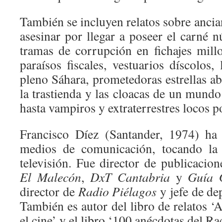
También se incluyen relatos sobre anci
asesinar por llegar a poseer el carné 
tramas de corrupción en fichajes mill
paraísos fiscales, vestuarios díscolos,
pleno Sáhara, prometedoras estrellas a
la trastienda y las cloacas de un mund
hasta vampiros y extraterrestres locos 
Francisco Díez (Santander, 1974) ha 
medios de comunicación, tocando la 
televisión. Fue director de publicaci
El Malecón
,
DxT Cantabria
y
Guía 
director de
Radio Piélagos
y jefe de de
También es autor del libro de relatos ‘A
el cine’ y el libro ‘100 anécdotas del Ra