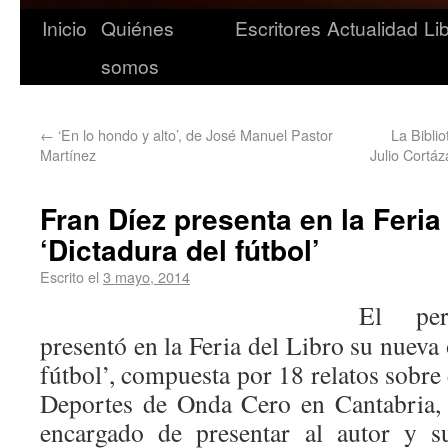
Inicio
Quiénes
Escritores
Actualidad
Li
somos
←
‘En lo hondo y alto’, de José Manuel Pastor
La Bibli
Martínez
Julio Cortáz
Fran Díez presenta en la Feria
‘Dictadura del fútbol’
Escrito el
3 mayo, 2014
El per
presentó en la Feria del Libro su nueva 
fútbol’, compuesta por 18 relatos sobre 
Deportes de Onda Cero en Cantabria, 
encargado de presentar al autor y s