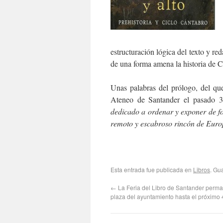
estructuración lógica del texto y re
de una forma amena la historia de C
Unas palabras del prólogo, del qu
Ateneo de Santander el pasado 30 
dedicado a ordenar y exponer de fo
remoto y escabroso rincón de Eur
Esta entrada fue publicada en
Libros
. Gu
←
La Feria del Libro de Santander perma
plaza del ayuntamiento hasta el próximo