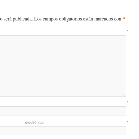
*
o será publicada.
Los campos obligatorios están marcados con
entario
*
mbre
*
 electrónico
*