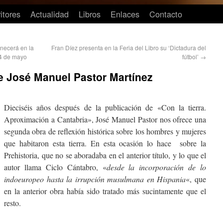
itores
Actualidad
Libros
Enlaces
Contacto
necerá en la
Fran Díez presenta en la Feria del Libro su ‘Dictadura del
 4 de mayo
fútbol’
→
de José Manuel Pastor Martínez
Dieciséis años después de la publicación de «Con la tierra.
Aproximación a Cantabria», José Manuel Pastor nos ofrece una
segunda obra de reflexión histórica sobre los hombres y mujeres
que habitaron esta tierra. En esta ocasión lo hace sobre la
Prehistoria, que no se aboradaba en el anterior título, y lo que el
autor llama Ciclo Cántabro, «
desde la incorporación de lo
indoeuropeo hasta la irrupción musulmana en Hispania
«, que
en la anterior obra había sido tratado más sucintamente que el
resto.