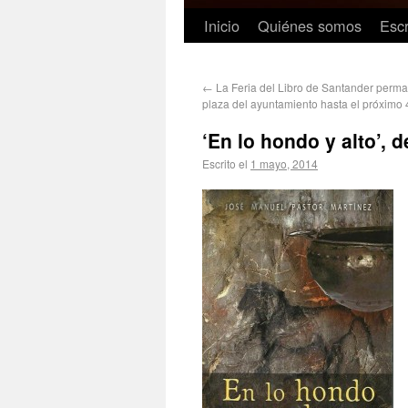
Inicio
Quiénes somos
Escr
←
La Feria del Libro de Santander perma
plaza del ayuntamiento hasta el próximo
‘En lo hondo y alto’, 
Escrito el
1 mayo, 2014