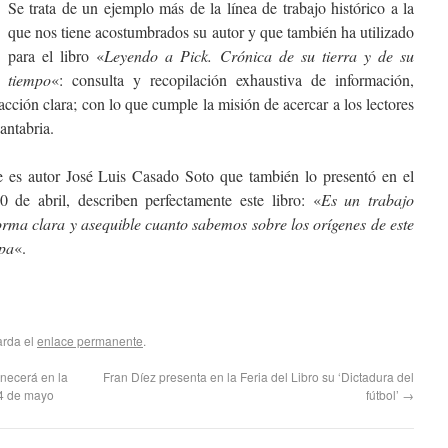
Se trata de un ejemplo más de la línea de trabajo histórico a la
que nos tiene acostumbrados su autor y que también ha utilizado
para el libro «
Leyendo a Pick. Crónica de su tierra y de su
tiempo
«: consulta y recopilación exhaustiva de información,
dacción clara; con lo que cumple la misión de acercar a los lectores
antabria.
e es autor José Luis Casado Soto que también lo presentó en el
de abril, describen perfectamente este libro: «
Es un trabajo
rma clara y asequible cuanto sabemos sobre los orígenes de este
opa
«.
arda el
enlace permanente
.
necerá en la
Fran Díez presenta en la Feria del Libro su ‘Dictadura del
 4 de mayo
fútbol’
→