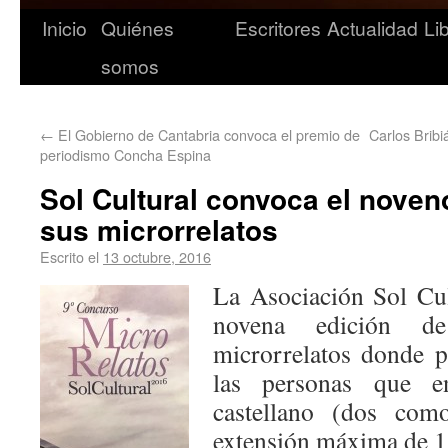
Inicio
Quiénes
Escritores
Actualidad
Li
somos
←
El Gobierno de Cantabria convoca el premio de
Carlos Bribi
periodismo Concha Espina
Sol Cultural convoca el nove
sus microrrelatos
Escrito el
13 octubre, 2016
La Asociación Sol Cul
novena edición d
microrrelatos donde p
las personas que e
castellano (dos co
extensión máxima de 1