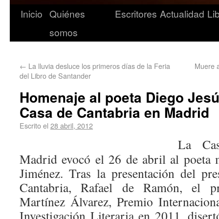
Inicio
Quiénes
Escritores
Actualidad
Li
somos
←
La lluvia desluce los primeros días de la Feria
Muere a
del Libro de Santander
Homenaje al poeta Diego Jesú
Casa de Cantabria en Madrid
Escrito el
28 abril, 2012
La Cas
Madrid evocó el 26 de abril al poeta
Jiménez. Tras la presentación del pr
Cantabria, Rafael de Ramón, el pr
Martínez Álvarez, Premio Internacion
Investigación Literaria en 2011, diser