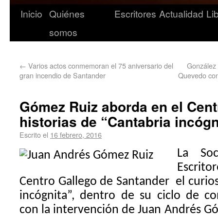
Inicio
Quiénes
Escritores
Actualidad
Li
somos
←
Varios actos conmemoran el 75 aniversario del
González 
gran incendio de Santander
Quevedo con 
Gómez Ruiz aborda en el Cent
historias de “Cantabria incógn
Escrito el
16 febrero, 2016
La Soc
Escrit
Centro Gallego de Santander el curio
incógnita”, dentro de su ciclo de c
con la intervención de Juan Andrés Gó