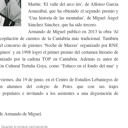
Martín; ‘El valle del arco iris’, de Alfonso García
Aranzábal, que ha obtenido el segundo premio y
‘Una historia de las montañas’, de Miguel Ángel
Sánchez Sánchez, que ha sido tercero.
Armando de Miguel publicó en 2013 la obra ‘Al
ecopilación de cuentos de la Cantabria más tradicional. También
del concurso de guiones ‘Noche de Marzas’ organizado por RNE
pinos’ y en 1998 logró el primer premio del certamen literario de
ganizado por la cadena TOP en Cantabria. Además es autor de
ión Cultural Tertulia Goya, como ‘Toñuco en el fondo del mar’ y
 viernes, día 19 de junio, en el Centro de Estudios Lebaniegos de
eron alumnos del colegio de Potes que con sus trajes
s populares e invitando a los asistentes a una degustación de
n de Armando de Miguel.
. Guarda el
enlace permanente
.