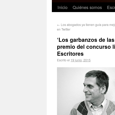
Inicio
Quiénes somos
Escr
←
Los abogados ya tienen guía para mej
en Twitter
‘Los garbanzos de las
premio del concurso l
Escritores
Escrito el
19 junio, 2015