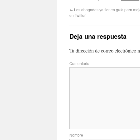
←
Los abogados ya tienen guía para mej
en Twitter
Deja una respuesta
Tu dirección de correo electrónico n
Com
No