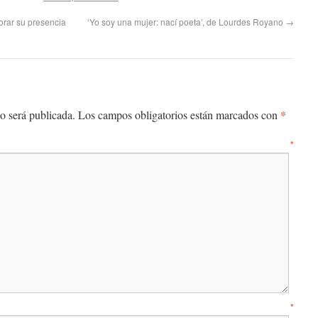
orar su presencia
‘Yo soy una mujer: nací poeta’, de Lourdes Royano
→
*
o será publicada.
Los campos obligatorios están marcados con
entario
*
mbre
*