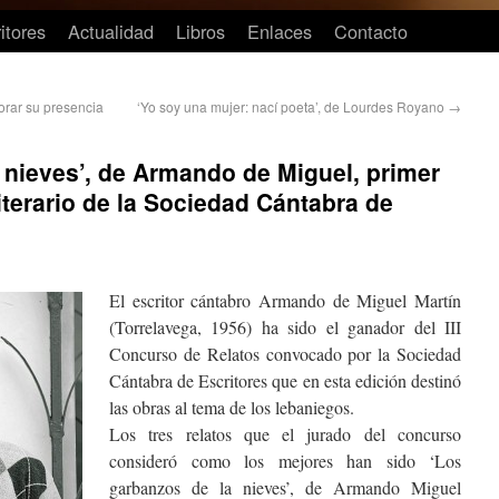
itores
Actualidad
Libros
Enlaces
Contacto
orar su presencia
‘Yo soy una mujer: nací poeta’, de Lourdes Royano
→
 nieves’, de Armando de Miguel, primer
iterario de la Sociedad Cántabra de
El escritor cántabro Armando de Miguel Martín
(Torrelavega, 1956) ha sido el ganador del III
Concurso de Relatos convocado por la Sociedad
Cántabra de Escritores que en esta edición destinó
las obras al tema de los lebaniegos.
Los tres relatos que el jurado del concurso
consideró como los mejores han sido ‘Los
garbanzos de la nieves’, de Armando Miguel